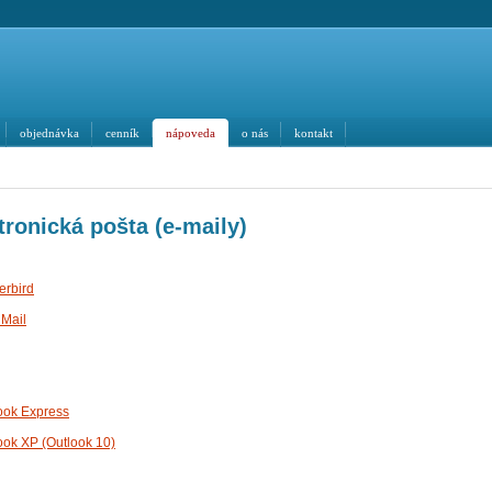
objednávka
cenník
nápoveda
o nás
kontakt
tronická pošta (e-maily)
erbird
 Mail
look Express
ook XP (Outlook 10)