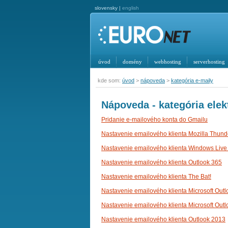
slovensky |
english
úvod
domény
webhosting
serverhosting
kde som:
úvod
>
nápoveda
>
kategória e-maily
Nápoveda - kategória elek
Pridanie e-mailového konta do Gmailu
Nastavenie emailového klienta Mozilla Thund
Nastavenie emailového klienta Windows Live
Nastavenie emailového klienta Outlook 365
Nastavenie emailového klienta The Bat!
Nastavenie emailového klienta Microsoft Out
Nastavenie emailového klienta Microsoft Outl
Nastavenie emailového klienta Outlook 2013