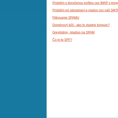
Problém s doručenou poštou cez IMAP v pro
Problém pri odosielaní e-mailov cez náš SMT
Filtrovanie SPAMU
Doménový kôš - ako to vlastne funguje?
Greylisting - kladivo na SPAM
Čo je to SPF?