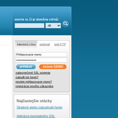
overte si, či je doména voľná:
webmail
web FTP
klientská zóna
prihlásiť
skúste DEMO
zabezpečené SSL spojenie
zabudli ste heslo?
neviete prihlasovacie meno?
registrácia nového zákaznika
Najčastejšie otázky
Stratené alebo zabudnuté heslo
Aktivácia bezplatného SSL