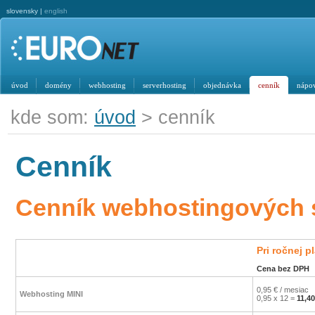
slovensky |
english
úvod
domény
webhosting
serverhosting
objednávka
cenník
nápo
kde som:
úvod
> cenník
Cenník
Cenník webhostingových sl
Pri ročnej p
Cena bez DPH
0,95 € / mesiac
Webhosting MINI
0,95 x 12 =
11,40