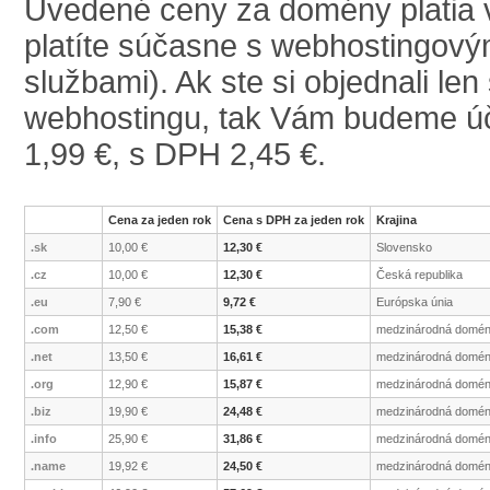
Uvedené ceny za domény platia v
platíte súčasne s webhostingový
službami). Ak ste si objednali l
webhostingu, tak Vám budeme účt
1,99 €, s DPH 2,45 €.
Cena za jeden rok
Cena s DPH za jeden rok
Krajina
.sk
10,00 €
12,30 €
Slovensko
.cz
10,00 €
12,30 €
Česká republika
.eu
7,90 €
9,72 €
Európska únia
.com
12,50 €
15,38 €
medzinárodná domé
.net
13,50 €
16,61 €
medzinárodná domé
.org
12,90 €
15,87 €
medzinárodná domé
.biz
19,90 €
24,48 €
medzinárodná domé
.info
25,90 €
31,86 €
medzinárodná domé
.name
19,92 €
24,50 €
medzinárodná domé