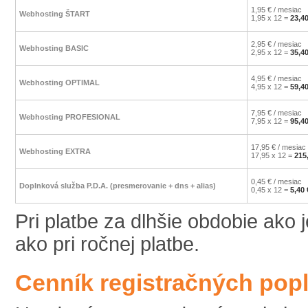
1,95 € / mesiac
Webhosting ŠTART
1,95 x 12 =
23,40
2,95 € / mesiac
Webhosting BASIC
2,95 x 12 =
35,40
4,95 € / mesiac
Webhosting OPTIMAL
4,95 x 12 =
59,40
7,95 € / mesiac
Webhosting PROFESIONAL
7,95 x 12 =
95,40
17,95 € / mesiac
Webhosting EXTRA
17,95 x 12 =
215
0,45 € / mesiac
Doplnková služba P.D.A. (presmerovanie + dns + alias)
0,45 x 12 =
5,40 
Pri platbe za dlhšie obdobie ako
ako pri ročnej platbe.
Cenník registračných pop