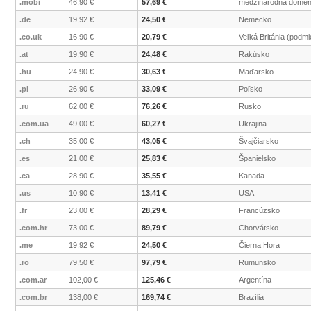
.mobi
46,90 €
57,69 €
medzinárodná domé
.de
19,92 €
24,50 €
Nemecko
.co.uk
16,90 €
20,79 €
Veľká Británia (podmi
.at
19,90 €
24,48 €
Rakúsko
.hu
24,90 €
30,63 €
Maďarsko
.pl
26,90 €
33,09 €
Poľsko
.ru
62,00 €
76,26 €
Rusko
.com.ua
49,00 €
60,27 €
Ukrajina
.ch
35,00 €
43,05 €
Švajčiarsko
.es
21,00 €
25,83 €
Španielsko
.ca
28,90 €
35,55 €
Kanada
.us
10,90 €
13,41 €
USA
.fr
23,00 €
28,29 €
Francúzsko
.com.hr
73,00 €
89,79 €
Chorvátsko
.me
19,92 €
24,50 €
Čierna Hora
.ro
79,50 €
97,79 €
Rumunsko
.com.ar
102,00 €
125,46 €
Argentína
.com.br
138,00 €
169,74 €
Brazília