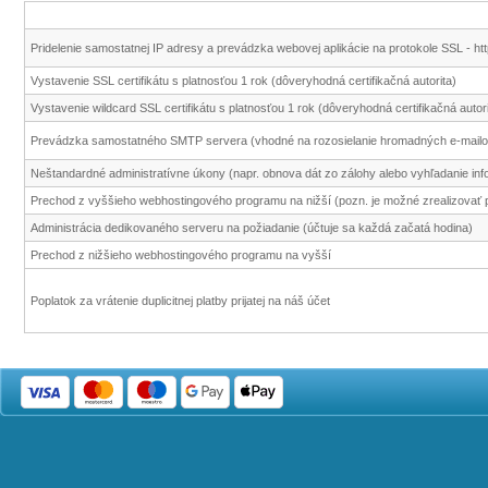
Pridelenie samostatnej IP adresy a prevádzka webovej aplikácie na protokole SSL - ht
Vystavenie SSL certifikátu s platnosťou 1 rok (dôveryhodná certifikačná autorita)
Vystavenie wildcard SSL certifikátu s platnosťou 1 rok (dôveryhodná certifikačná autori
Prevádzka samostatného SMTP servera (vhodné na rozosielanie hromadných e-mailov
Neštandardné administratívne úkony (napr. obnova dát zo zálohy alebo vyhľadanie infor
Prechod z vyššieho webhostingového programu na nižší (pozn. je možné zrealizovať 
Administrácia dedikovaného serveru na požiadanie (účtuje sa každá začatá hodina)
Prechod z nižšieho webhostingového programu na vyšší
Poplatok za vrátenie duplicitnej platby prijatej na náš účet