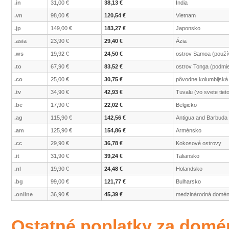
.in
31,00 €
38,13 €
India
.vn
98,00 €
120,54 €
Vietnam
.jp
149,00 €
183,27 €
Japonsko
.asia
23,90 €
29,40 €
Ázia
.ws
19,92 €
24,50 €
ostrov Samoa (použív
.to
67,90 €
83,52 €
ostrov Tonga (podmie
.co
25,00 €
30,75 €
pôvodne kolumbijská
.tv
34,90 €
42,93 €
Tuvalu (vo svete tiet
.be
17,90 €
22,02 €
Belgicko
.ag
115,90 €
142,56 €
Antigua and Barbuda 
.am
125,90 €
154,86 €
Arménsko
.cc
29,90 €
36,78 €
Kokosové ostrovy
.it
31,90 €
39,24 €
Taliansko
.nl
19,90 €
24,48 €
Holandsko
.bg
99,00 €
121,77 €
Bulharsko
.online
36,90 €
45,39 €
medzinárodná domé
Ostatné poplatky za domé