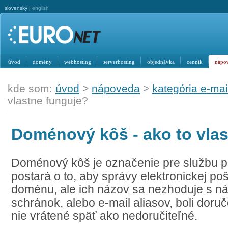
slovensky |
english
úvod
domény
webhosting
serverhosting
objednávka
cenník
nápo
kde som:
úvod
>
nápoveda
>
kategória e-mai
vlastne funguje?
Doménový kôš - ako to vla
Doménový kôš je označenie pre službu p
postará o to, aby správy elektronickej po
doménu, ale ich názov sa nezhoduje s n
schránok, alebo e-mail aliasov, boli doruč
nie vrátené späť ako nedoručiteľné.