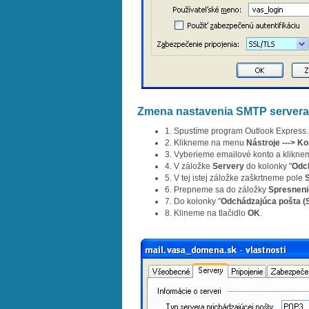
Zmena nastavenia SMTP servera
1. Spustíme program Outlook Express.
2. Klikneme na menu
Nástroje ---> Ko
3. Vyberieme emailové konto a kliknem
4. V záložke
Servery
do kolonky "
Odc
5. V tej istej záložke zaškrtneme pole
6. Prepneme sa do záložky
Spresneni
7. Do kolonky "
Odchádzajúca pošta (
8. Klineme na tlačidlo
OK
.