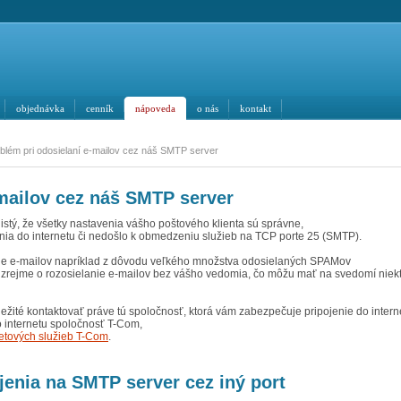
objednávka
cenník
nápoveda
o nás
kontakt
blém pri odosielaní e-mailov cez náš SMTP server
-mailov cez náš SMTP server
istý, že všetky nastavenia vášho poštového klienta sú správne,
jenia do internetu či nedošlo k obmedzeniu služieb na TCP porte 25 (SMTP).
ie e-mailov napríklad z dôvodu veľkého množstva odosielaných SPAMov
ide zrejme o rozosielanie e-mailov bez vášho vedomia, čo môžu mať na svedomí niek
ežité kontaktovať práve tú spoločnosť, ktorá vám zabezpečuje pripojenie do intern
o internetu spoločnosť T-Com,
etových služieb T-Com
.
jenia na SMTP server cez iný port