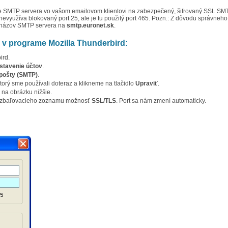
nie SMTP servera vo vašom emailovom klientovi na zabezpečený, šifrovaný SSL SM
 nevyužíva blokovaný port 25, ale je tu použitý port 465. Pozn.: Z dôvodu správneho
iť názov SMTP servera na
smtp.euronet.sk
.
v programe Mozilla Thunderbird:
ird.
astavenie účtov
.
 pošty (SMTP)
.
orý sme používali doteraz a klikneme na tlačidlo
Upraviť
.
 na obrázku nižšie.
z rozbaľovacieho zoznamu možnosť
SSL/TLS
. Port sa nám zmení automaticky.