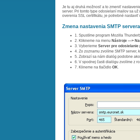
Je tu aj druhá možnosť a to zmeniť nastave
server. Pri tomto type odosielaní mailov sa už
overenia SSL certifikátu, je potrebné nastav
Zmena nastavenia SMTP servera 
1. Spustíme program Mozilla Thunderb
2. Klikneme na menu
Nástroje ---> N
3. Vyberieme
Server pre odosielanie
4. Zo zoznamu zvolíme SMTP server, kt
5. Zobrazí sa nám dialóg podobne ako
6. V spodnej časti dialógu zvolíme 
7. Klineme na tlačidlo
OK
.