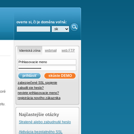
overte si, či je doména voľná:
webmail
web FTP
klientská zóna
prihlásiť
skúste DEMO
zabezpečené SSL spojenie
zabudli ste heslo?
toré
neviete prihlasovacie meno?
registrácia nového zákaznika
etu.
Najčastejšie otázky
Stratené alebo zabudnuté heslo
Aktivácia bezplatného SSL