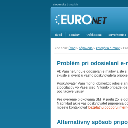
slovensky |
english
úvod
domény
webhosting
serverhosting
kde som:
úvod
>
nápoveda
>
kategória e-maily
> Pro
Problém pri odosielaní e
Ak Vám nefunguje odosielanie mailov a ste si 
skúste si overiť u vášho poskytovateľa pripo
Poskytovateľ Vám mohol obmedziť odosielan
z počítačov vo Vašej sieti. V tomto prípade 
počítačové vírusy.
Pre overenie blokovania SMTP portu 25 je dôl
Napríklad ak je váš poskytovateľ pripojenia d
môžete kontaktovať
bezplatnú podporu intern
Alternatívny spôsob pripo