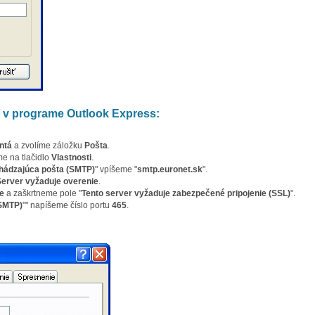
 v programe Outlook Express:
ntá
a zvolíme záložku
Pošta
.
e na tlačidlo
Vlastnosti
.
hádzajúca pošta (SMTP)
" vpíšeme "
smtp.euronet.sk
".
Server vyžaduje overenie
.
e
a zaškrtneme pole "
Tento server vyžaduje zabezpečené pripojenie (SSL)
".
SMTP)
"" napíšeme číslo portu
465
.