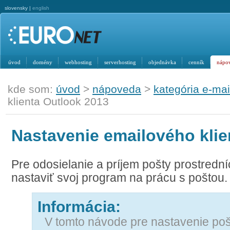
slovensky |
english
úvod
domény
webhosting
serverhosting
objednávka
cenník
nápo
kde som:
úvod
>
nápoveda
>
kategória e-mai
klienta Outlook 2013
Nastavenie emailového klie
Pre odosielanie a príjem pošty prostred
nastaviť svoj program na prácu s poštou.
Informácia:
V tomto návode pre nastavenie poš