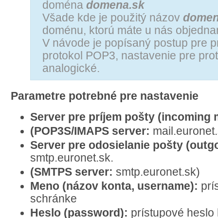
doména
domena.sk
Všade kde je použitý názov
domen
doménu, ktorú máte u nás objedna
V návode je popísaný postup pre p
protokol POP3, nastavenie pre pro
analogické.
Parametre potrebné pre nastavenie
Server pre príjem pošty (incoming 
(POP3S/IMAPS server:
mail.euronet.
Server pre odosielanie pošty (outg
smtp.euronet.sk.
(SMTPS server:
smtp.euronet.sk)
Meno (názov konta, username):
prí
schránke
Heslo (password):
prístupové heslo 