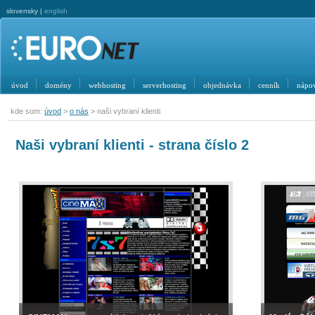
slovensky |
english
úvod
domény
webhosting
serverhosting
objednávka
cenník
nápo
kde som:
úvod
>
o nás
> naši vybraní klienti
Naši vybraní klienti - strana číslo 2