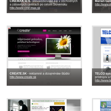
CINEMAX, a. s.
- prevádzkovateľ kín v obchodných
Marián Gáb
a zábavných centrách po celom Slovensku
http://www.
http://www.cine-max.sk
CREATE.SK
- reklamné a dizajnérske štúdio
TELCO syst
http://www.create.sk
prístrojov 
http://www.t