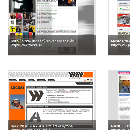
Miro Žbirka
- úspešný slovenský spevák
Mesto Prie
http://www.zbirka.sk
http://www.p
WAY INDUSTRY, a.s.
strojárska výroba
RANDE
- z