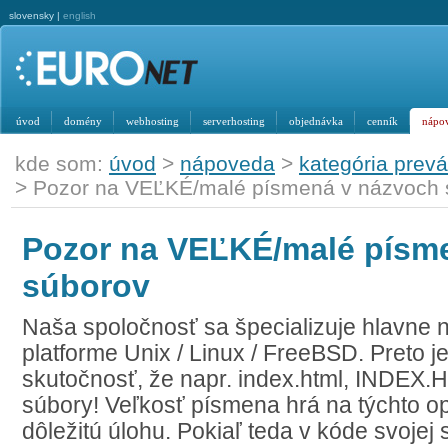
slovensky |
english
úvod
domény
webhosting
serverhosting
objednávka
cenník
nápo
kde som:
úvod
>
nápoveda
>
kategória prev
> Pozor na VEĽKÉ/malé písmená v názvoch 
Pozor na VEĽKÉ/malé písm
súborov
Naša spoločnosť sa špecializuje hlavne 
platforme Unix / Linux / FreeBSD. Preto j
skutočnosť, že napr. index.html, INDEX.
súbory! Veľkosť písmena hrá na týchto 
dôležitú úlohu. Pokiaľ teda v kóde svojej