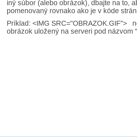
iný súbor (alebo obrázok), dbajte na to, 
pomenovaný rovnako ako je v kóde stránky
Príklad: <IMG SRC="OBRAZOK.GIF"> neb
obrázok uložený na serveri pod názvom "o