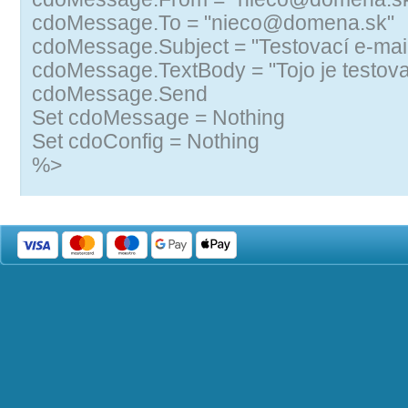
cdoMessage.To = "nieco@domena.sk"
cdoMessage.Subject = "Testovací e-mai
cdoMessage.TextBody = "Tojo je testovac
cdoMessage.Send
Set cdoMessage = Nothing
Set cdoConfig = Nothing
%>