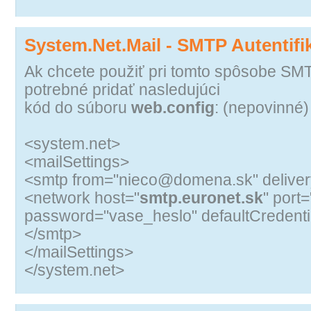
System.Net.Mail - SMTP Autentifi
Ak chcete použiť pri tomto spôsobe SMTP
potrebné pridať nasledujúci
kód do súboru
web.config
: (nepovinné)
<system.net>
<mailSettings>
<smtp from="nieco@domena.sk" delive
<network host="
smtp.euronet.sk
" port
password="vase_heslo" defaultCredentia
</smtp>
</mailSettings>
</system.net>