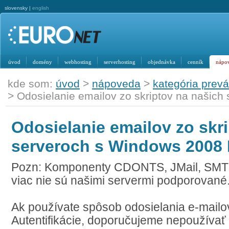
slovensky |
english
úvod
domény
webhosting
serverhosting
objednávka
cenník
nápo
kde som:
úvod
>
nápoveda
>
kategória prev
> Odosielanie emailov zo skriptov na našic
Odosielanie emailov zo skr
serveroch s Windows 2008
Pozn: Komponenty CDONTS, JMail, SMT
viac nie sú našimi servermi podporované
Ak používate spôsob odosielania e-mai
Autentifikácie, doporučujeme nepoužívať