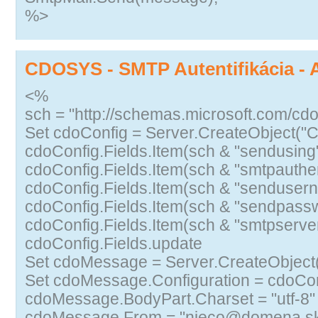
%>
CDOSYS - SMTP Autentifikácia -
<%
sch = "http://schemas.microsoft.com/cdo/
Set cdoConfig = Server.CreateObject("
cdoConfig.Fields.Item(sch & "sendusing"
cdoConfig.Fields.Item(sch & "smtpauthen
cdoConfig.Fields.Item(sch & "sendusern
cdoConfig.Fields.Item(sch & "sendpass
cdoConfig.Fields.Item(sch & "smtpserver
cdoConfig.Fields.update
Set cdoMessage = Server.CreateObjec
Set cdoMessage.Configuration = cdoCo
cdoMessage.BodyPart.Charset = "utf-8"
cdoMessage.From = "nieco@domena.s