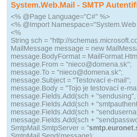
System.Web.Mail - SMTP Autentif
<% @Page Language="C#" %>
<% @Import Namespace="System.Web.
<%
String sch = "http://schemas.microsoft.c
MailMessage message = new MailMessa
message.BodyFormat = MailFormat.Htm
message.From = "nieco@domena.sk";
message.To = "nieco@domena.sk";
message.Subject = "Testovací e-mail";
message.Body = "Tojo je testovací e-mail
message.Fields.Add(sch + "sendusing", 
message.Fields.Add(sch + "smtpauthentic
message.Fields.Add(sch + "sendusernam
message.Fields.Add(sch + "sendpasswor
SmtpMail.SmtpServer = "
smtp.euronet.
SmtpMail.Send(message);