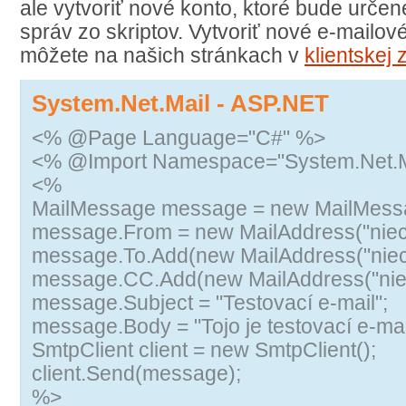
ale vytvoriť nové konto, ktoré bude urče
správ zo skriptov. Vytvoriť nové e-mailov
môžete na našich stránkach v
klientskej
System.Net.Mail - ASP.NET
<% @Page Language="C#" %>
<% @Import Namespace="System.Net.M
<%
MailMessage message = new MailMessa
message.From = new MailAddress("nie
message.To.Add(new MailAddress("nie
message.CC.Add(new MailAddress("ni
message.Subject = "Testovací e-mail";
message.Body = "Tojo je testovací e-mail
SmtpClient client = new SmtpClient();
client.Send(message);
%>