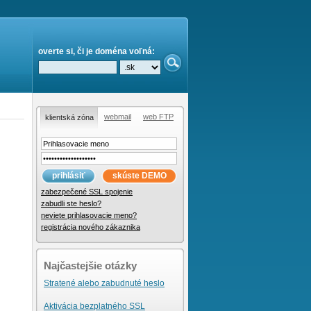
overte si, či je doména voľná:
webmail
web FTP
klientská zóna
prihlásiť
skúste DEMO
zabezpečené SSL spojenie
zabudli ste heslo?
neviete prihlasovacie meno?
registrácia nového zákaznika
Najčastejšie otázky
Stratené alebo zabudnuté heslo
Aktivácia bezplatného SSL