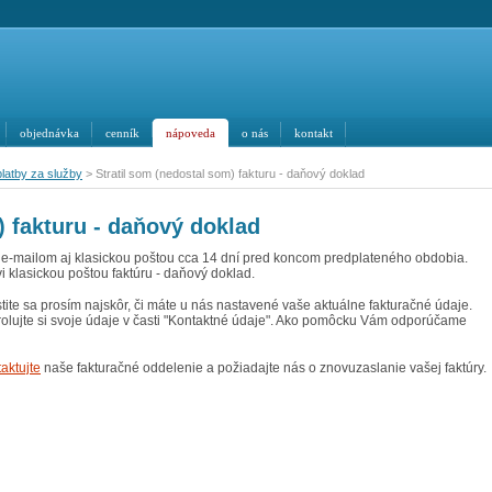
objednávka
cenník
nápoveda
o nás
kontakt
platby za služby
> Stratil som (nedostal som) fakturu - daňový doklad
) fakturu - daňový doklad
j e-mailom aj klasickou poštou cca 14 dní pred koncom predplateného obdobia.
i klasickou poštou faktúru - daňový doklad.
stite sa prosím najskôr, či máte u nás nastavené vaše aktuálne fakturačné údaje.
rolujte si svoje údaje v časti "Kontaktné údaje". Ako pomôcku Vám odporúčame
aktujte
naše fakturačné oddelenie a požiadajte nás o znovuzaslanie vašej faktúry.