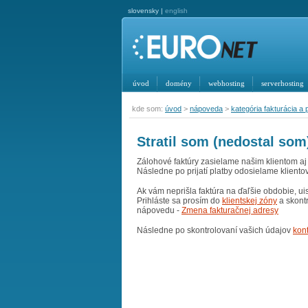
slovensky |
english
úvod
domény
webhosting
serverhosting
kde som:
úvod
>
nápoveda
>
kategória fakturácia a 
Stratil som (nedostal som
Zálohové faktúry zasielame našim klientom a
Následne po prijatí platby odosielame klientov
Ak vám neprišla faktúra na ďaľšie obdobie, ui
Prihláste sa prosím do
klientskej zóny
a skont
nápovedu -
Zmena fakturačnej adresy
Následne po skontrolovaní vašich údajov
kont