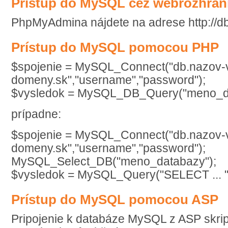
Prístup do MySQL cez webrozhra
PhpMyAdmina nájdete na adrese http://d
Prístup do MySQL pomocou PHP
$spojenie = MySQL_Connect("db.nazov-
domeny.sk","username","password");
$vysledok = MySQL_DB_Query("meno_dat
prípadne:
$spojenie = MySQL_Connect("db.nazov-
domeny.sk","username","password");
MySQL_Select_DB("meno_databazy");
$vysledok = MySQL_Query("SELECT ... "
Prístup do MySQL pomocou ASP
Pripojenie k databáze MySQL z ASP skript