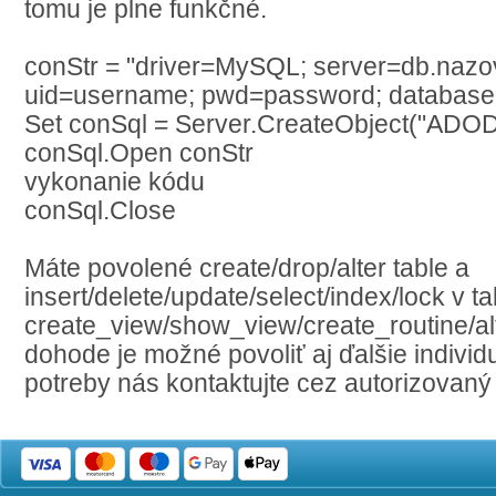
tomu je plne funkčné.
conStr = "driver=MySQL; server=db.nazo
uid=username; pwd=password; databas
Set conSql = Server.CreateObject("ADO
conSql.Open conStr
vykonanie kódu
conSql.Close
Máte povolené create/drop/alter table a
insert/delete/update/select/index/lock v ta
create_view/show_view/create_routine/al
dohode je možné povoliť aj ďalšie individu
potreby nás kontaktujte cez autorizovaný