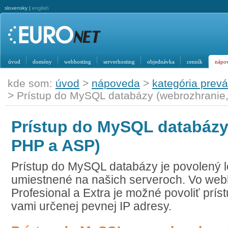
slovensky |
english
úvod
domény
webhosting
serverhosting
objednávka
cenník
nápo
kde som:
úvod
>
nápoveda
>
kategória prev
> Prístup do MySQL databázy (webrozhranie
Prístup do MySQL databázy
PHP a ASP)
Prístup do MySQL databázy je povolený le
umiestnené na našich serveroch. Vo we
Profesional a Extra je možné povoliť prí
vami určenej pevnej IP adresy.