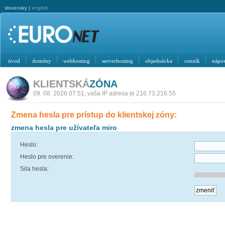
slovensky |
english
úvod
domény
webhosting
serverhosting
objednávka
cenník
nápo
KLIENTSKÁ
ZÓNA
09. 08. 2026 07:51, vaša IP adresa je 216.73.216.55
Zmena hesla pre prístup do klientskej zóny:
zmena hesla pre užívateľa miro
Heslo:
Heslo pre overenie:
Sila hesla: