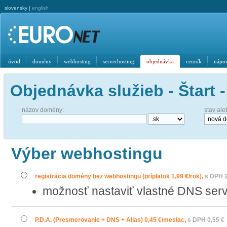
slovensky |
english
úvod
domény
webhosting
serverhosting
objednávka
cenník
nápo
Objednávka služieb - Štart
názov domény:
stav al
Výber webhostingu
registrácia domény bez webhostingu (príplatok 1,99 €/rok),
s DPH 2
možnosť nastaviť vlastné DNS ser
P.D.A. (Presmerovanie + DNS + Alias) 0,45 €/mesiac,
s DPH 0,55 €