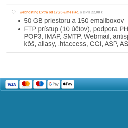
webhosting Extra od 17,95 €/mesiac,
s DPH 22,08 €
50 GB priestoru a 150 emailboxov
FTP prístup (10 účtov), podpora 
POP3, IMAP, SMTP, Webmail, antis
kôš, aliasy, .htaccess, CGI, ASP, 