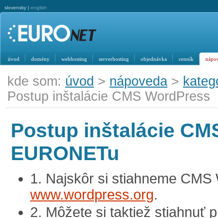
slovensky |
english
úvod
domény
webhosting
serverhosting
objednávka
cenník
nápo
kde som:
úvod
>
nápoveda
>
kateg
Postup inštalácie CMS WordPress
Postup inštalácie CM
EURONETu
1. Najskôr si stiahneme CMS
www.wordpress.org
.
2. Môžete si taktiež stiahnuť