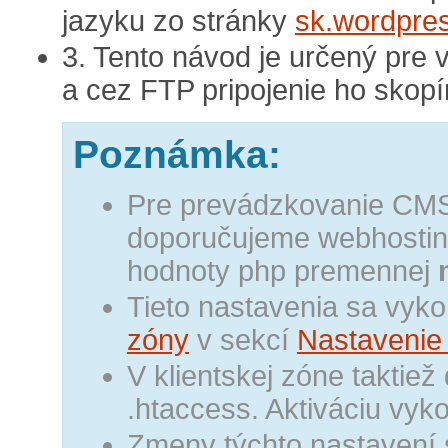
jazyku zo stránky
sk.wordpre
3. Tento návod je určený pre 
a cez FTP pripojenie ho skopí
Poznámka:
Pre prevádzkovanie CMS
doporučujeme webhosti
hodnoty php premennej
Tieto nastavenia sa vyko
zóny
v sekcí
Nastavenie
V klientskej zóne taktie
.htaccess. Aktiváciu vyk
Zmeny týchto nastavení s