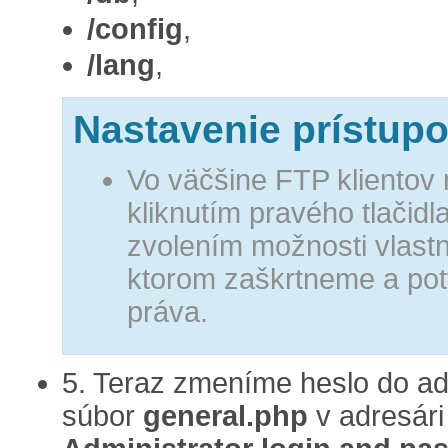
/config
,
/lang
,
Nastavenie prístup
Vo väčšine FTP klientov
kliknutím pravého tlačidl
zvolením možnosti vlastn
ktorom zaškrtneme a po
práva.
5. Teraz zmeníme heslo do ad
súbor
general.php
v adresár