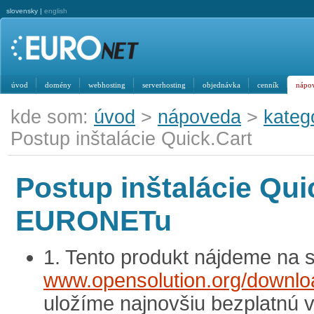
slovensky |
english
úvod
domény
webhosting
serverhosting
objednávka
cenník
nápo
kde som:
úvod
>
nápoveda
>
kateg
Postup inštalácie Quick.Cart
Postup inštalácie Qui
EURONETu
1. Tento produkt nájdeme na 
www.opensolution.org/downlo
uložíme najnovšiu bezplatnú 