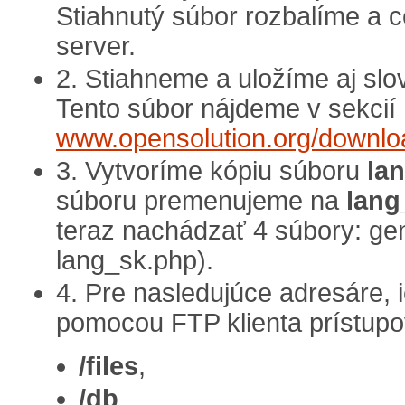
Stiahnutý súbor rozbalíme a 
server.
2. Stiahneme a uložíme aj slo
Tento súbor nájdeme v sekcií
www.opensolution.org/downloa
3. Vytvoríme kópiu súboru
la
súboru premenujeme na
lang
teraz nachádzať 4 súbory: gen
lang_sk.php).
4. Pre nasledujúce adresáre,
pomocou FTP klienta prístupov
/files
,
/db
,