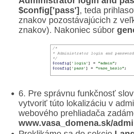
Administrator login and pa
$config['pass']
, teda prihla
znakov pozostávajúcich z veľ
znakov). Nakoniec súbor
gen
6. Pre správnu funkčnosť slov
vytvoriť túto lokalizáciu v adm
webového prehliadača zadám
www.vasa_domena.sk/admi
Preklikáme sa do sekcie
Lang