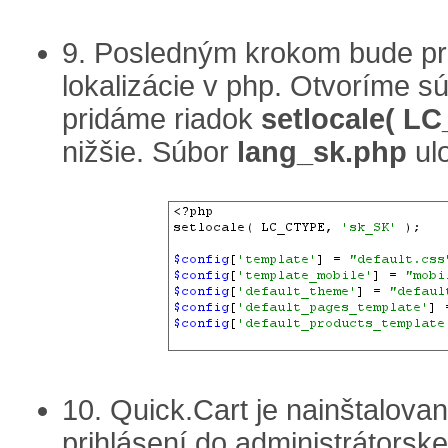
9. Posledným krokom bude pr
lokalizácie v php. Otvoríme s
pridáme riadok
setlocale( LC
nižšie. Súbor
lang_sk.php
ul
10. Quick.Cart je nainštalova
prihlásení do administrátorske