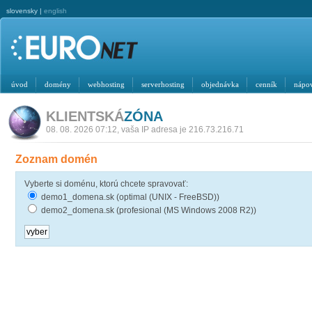
slovensky |
english
úvod
domény
webhosting
serverhosting
objednávka
cenník
nápo
KLIENTSKÁ
ZÓNA
08. 08. 2026 07:12, vaša IP adresa je 216.73.216.71
Zoznam domén
Vyberte si doménu, ktorú chcete spravovať:
demo1_domena.sk (optimal (UNIX - FreeBSD))
demo2_domena.sk (profesional (MS Windows 2008 R2))